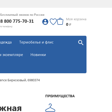
Бесплатный звонок по России
Моя корзина
8 800 775-70-31
0
0
₽
по телефону:
одежда
Термобелье и флис
м экземпляре
Новинки
ience Бирюзовый, 6980374
ПРЕИМУЩЕСТВА
ыжная