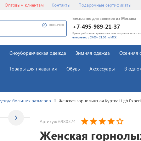
Оптовым клиентам
Контакты
Подарочные сертификаты
Бесплатно для звонков из Москвы
+7-495-989-21-37
10:00-19:00
Время работы интернет-магазина и приема заказов 
ежедневно с 09:00 - 21:00 по МСК
Сноубордическая одежда
Зимняя одежда
Осенняя 
Товары для плавания
Обувь
Аксессуары
В одно
дежда больших размеров
Женская горнолыжная Куртка High Exper
Артикул: 6980374
Женская горнол