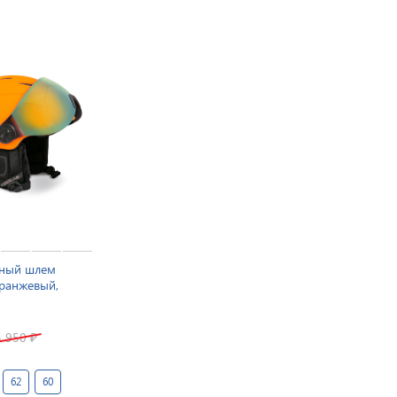
ный шлем
Оранжевый,
5 950
₽
62
60