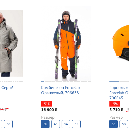
b Серый,
Комбинезон Forcelab
Горнолыж
Оранжевый, 706638
Forcelab 
706645
-51%
-5%
200
16 900
5 710
₽
₽
₽
Размер
Размер
58
50
46
54
52
56
58