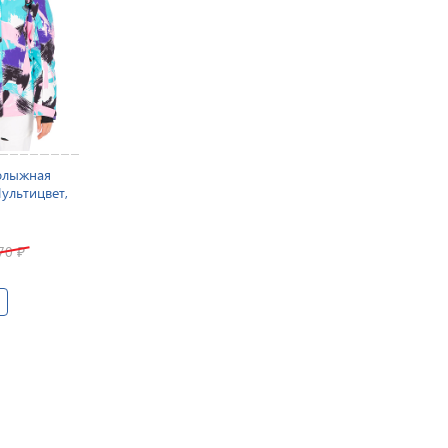
олыжная
Мультицвет,
370
₽