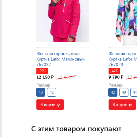
Женская горнолыжная
Женская горн
Куртка Lafor Малиновый,
Куртка Lafor 
767037
767023
-29%
-44%
12 150
17 060
9 790
17 
₽
₽
₽
Размер
Размер
40
42
42
40
44
В корзину
В корзину
С этим товаром покупают