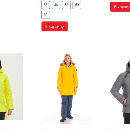
56
48
58
60
В корзи
62
В корзину