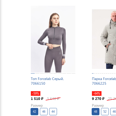
Топ Forcelab Серый,
Парка Forcela
7066150
7066225
-59%
-64%
1 510
3 640
9 270
25 
₽
₽
₽
Размер
Размер
42
46
44
48
52
46