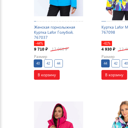
Женская горнолыжная
Куртка Lafor 
Куртка Lafor Голубой,
767098
767037
-44%
-61%
9 710
17 060
4 930
12 
₽
₽
₽
Размер
Размер
40
42
44
44
42
40
В корзину
В корзину