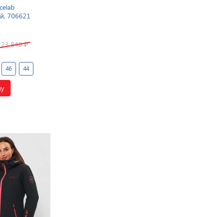
celab
й, 706621
23 840
₽
46
44
ну