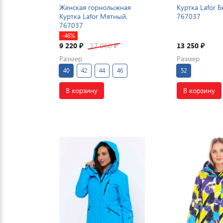
Женская горнолыжная
Куртка Lafor Б
Куртка Lafor Мятный,
767037
767037
-46%
9 220
17 060
13 250
₽
₽
₽
Размер
Размер
40
42
44
46
52
В корзину
В корзину