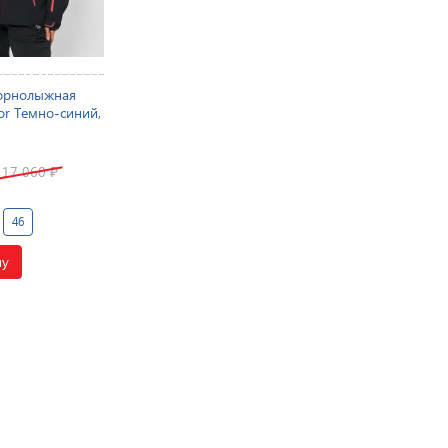
орнолыжная
or Темно-синий,
17 060
₽
46
ну