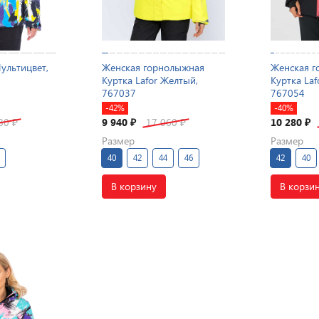
Мультицвет,
Женская горнолыжная
Женская г
Куртка Lafor Желтый,
Куртка Laf
767037
767054
-42%
-40%
480
9 940
17 060
10 280
₽
₽
₽
₽
Размер
Размер
40
42
44
46
42
40
В корзину
В корзи