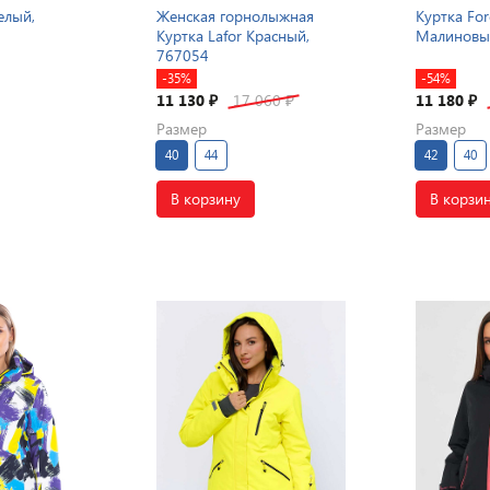
елый,
Женская горнолыжная
Куртка For
Куртка Lafor Красный,
Малиновы
767054
-35%
-54%
11 130
17 060
11 180
₽
₽
₽
Размер
Размер
40
44
42
40
В корзину
В корзи