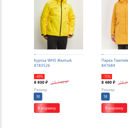
Куртка WHS Желтый,
Парка Tisente
8783526
847684
-65%
-71%
6 930
19 740
8 460
28 
₽
₽
₽
Размер
Размер
50
58
В корзину
В корзину