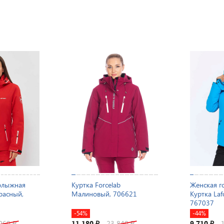
олыжная
Куртка Forcelab
Женская г
Красный,
Малиновый, 706621
Куртка Laf
767037
-54%
-44%
 060
11 180
23 840
9 710
₽
₽
₽
₽