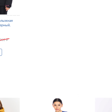
олыжная
Черный,
 060
₽