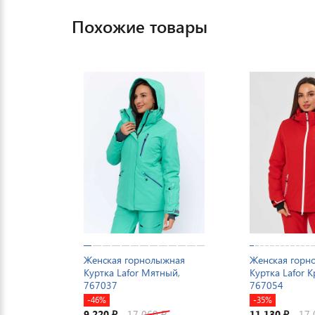
Похожие товары
Женская горнолыжная
Женская горн
Куртка Lafor Мятный,
Куртка Lafor 
767037
767054
-46%
-35%
9 220
17 060
11 130
17
₽
₽
₽