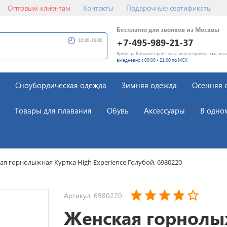
Оптовым клиентам
Контакты
Подарочные сертификаты
Бесплатно для звонков из Москвы
+7-495-989-21-37
10:00-19:00
Время работы интернет-магазина и приема заказов 
ежедневно с 09:00 - 21:00 по МСК
Сноубордическая одежда
Зимняя одежда
Осенняя 
Товары для плавания
Обувь
Аксессуары
В одно
ая горнолыжная Куртка High Experience Голубой, 6980220
Артикул: 6980220
Женская горнол