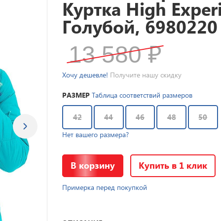
Куртка High Exper
Голубой, 6980220
13 580
₽
Хочу дешевле!
Получите нашу скидку
РАЗМЕР
Таблица соответствий размеров
42
44
46
48
50
Нет вашего размера?
В корзину
Купить в 1 клик
Примерка перед покупкой