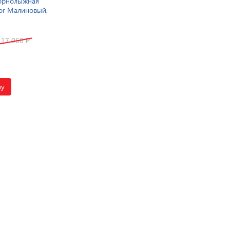
орнолыжная
for Малиновый,
17 060
₽
ну