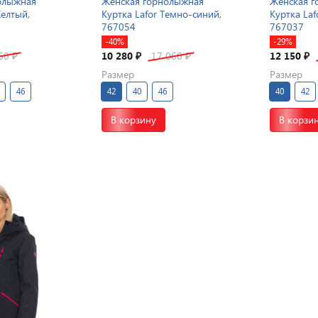
олыжная
Женская горнолыжная
Женская г
Желтый,
Куртка Lafor Темно-синий,
Куртка La
767054
767037
-40%
-29%
060
10 280
17 060
12 150
₽
₽
₽
₽
Размер
Размер
46
42
40
46
40
42
В корзину
В корзи