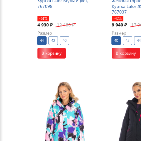
Куртка Lafor Мультицвет,
Женская горн
767098
Куртка Lafor 
767037
-61%
-42%
4 930
12 480
9 940
17 
₽
₽
₽
Размер
Размер
44
42
40
40
42
44
В корзину
В корзину