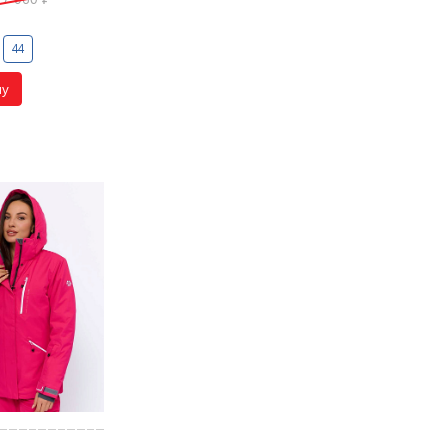
44
ну