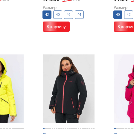
Размер
Размер
42
40
46
44
40
42
В корзину
В корзи