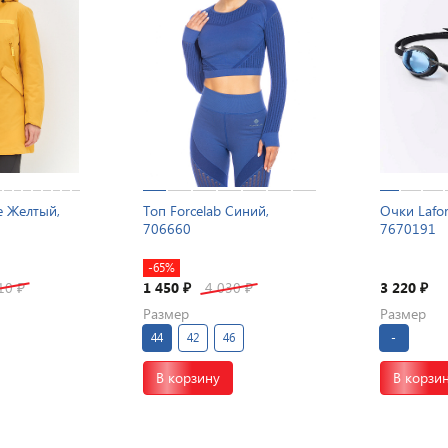
le Желтый,
Топ Forcelab Синий,
Очки Lafo
706660
7670191
-65%
210
1 450
4 030
3 220
₽
₽
₽
₽
Размер
Размер
44
42
46
-
В корзину
В корзи