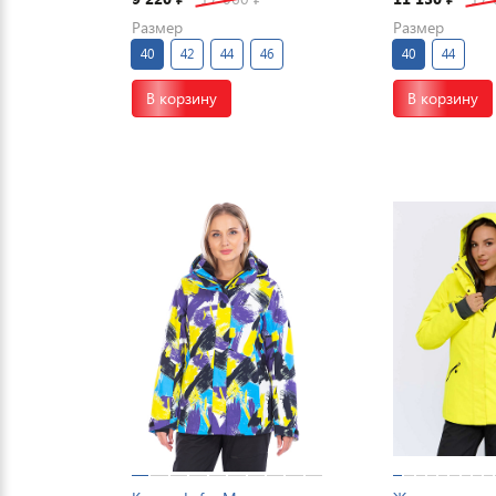
Размер
Размер
40
42
44
46
40
44
В корзину
В корзину