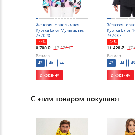
Женская горнолыжная
Женская горн
Куртка Lafor Мультицвет,
Куртка Lafor 
767023
767037
-44%
-34%
9 790
17 370
11 420
17
₽
₽
₽
Размер
Размер
42
40
44
42
44
46
В корзину
В корзину
С этим товаром покупают