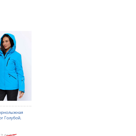
орнолыжная
or Голубой,
17 060
₽