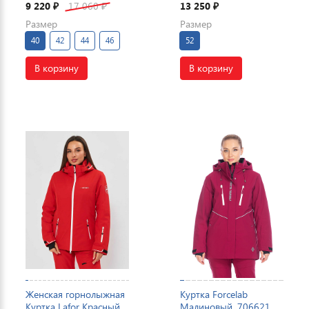
9 220
17 060
13 250
₽
₽
₽
Размер
Размер
40
42
44
46
52
В корзину
В корзину
Женская горнолыжная
Куртка Forcelab
Куртка Lafor Красный,
Малиновый, 706621