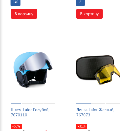
140
8
В корзину
В корзину
Шлем Lafor Голубой,
Линза Lafor Желтый,
7670110
767073
-68%
-31%