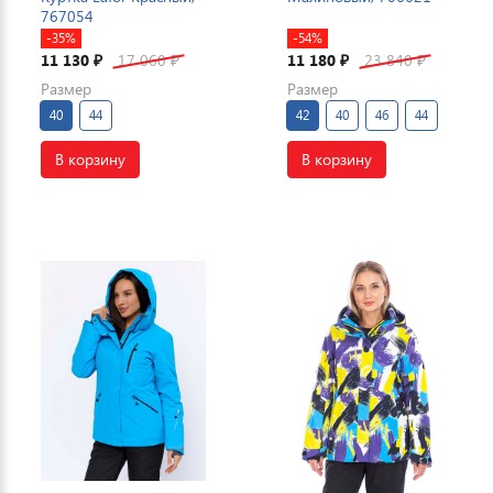
767054
-35%
-54%
11 130
17 060
11 180
23 840
₽
₽
₽
₽
Размер
Размер
40
44
42
40
46
44
В корзину
В корзину