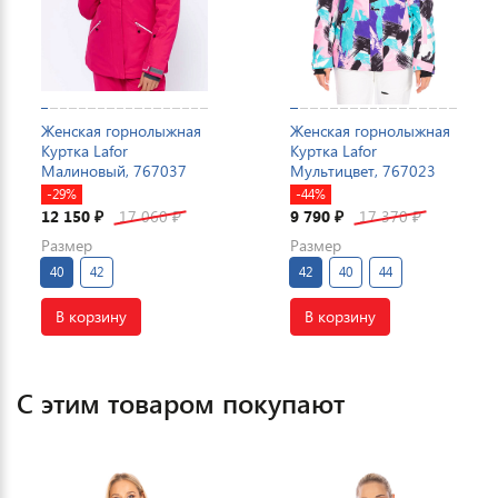
Женская горнолыжная
Женская горнолыжная
Куртка Lafor
Куртка Lafor
Малиновый, 767037
Мультицвет, 767023
-29%
-44%
12 150
17 060
9 790
17 370
₽
₽
₽
₽
Размер
Размер
40
42
42
40
44
В корзину
В корзину
С этим товаром покупают