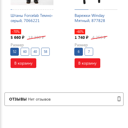
Штаны Forcelab Темно-
Варежки Winday
серый, 7066221
Мятный, 877828
-70%
-60%
5 660
18 380
1 740
4 250
₽
₽
₽
₽
Размер
Размер
52
60
40
58
6
7
В корзину
В корзину
ОТЗЫВЫ
Нет отзывов