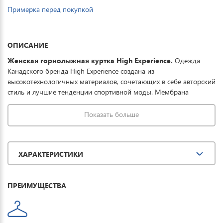
Примерка перед покупкой
ОПИСАНИЕ
Женская
горнолыжная куртка High Experience.
Одежда
Канадского бренда High Experience создана из
высокотехнологичных материалов, сочетающих в себе авторский
стиль и лучшие тенденции спортивной моды. Мембрана
15000/15000 защищает от мокрого снега, порывистого ветра и
ледяного дождя, дополнительно ткань обработана
Показать больше
водоотталкивающей пропиткой, что в целом обеспечивает
полную защиту от всевозможных погодных условий при
необходимом комфорте. Тонкий и легкий
ХАРАКТЕРИСТИКИ
утеплитель выдерживает температурный режим до -40°.
Отличная модель для занятия зимними видами спорта и
прогулок.
ПРЕИМУЩЕСТВА