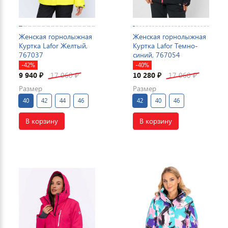
Женская горнолыжная
Женская горнолыжная
Куртка Lafor Желтый,
Куртка Lafor Темно-
767037
синий, 767054
-42%
-40%
9 940
17 060
10 280
17 060
₽
₽
₽
₽
Размер
Размер
40
42
44
46
42
40
46
В корзину
В корзину