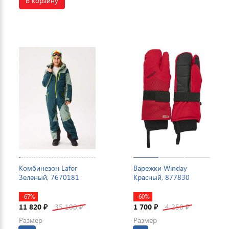
В корзину
Комбинезон Lafor
Варежки Winday
Зеленый, 7670181
Красный, 877830
-67%
-60%
11 820
35 100
1 700
4 250
₽
₽
₽
₽
Размер
Размер