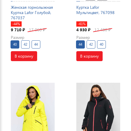
Женская горнолыжная
Куртка Lafor
Куртка Lafor Голубой,
Мультицвет, 767098
767037
-44%
-61%
9 710
17 060
4 930
12 480
₽
₽
₽
₽
Размер
Размер
40
42
44
44
42
40
В корзину
В корзину