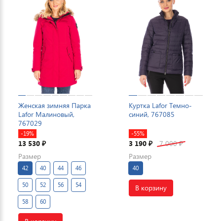
Женская зимняя Парка
Куртка Lafor Темно-
Lafor Малиновый,
синий, 767085
767029
-19%
-55%
13 530
3 190
7 000
₽
₽
₽
Размер
Размер
42
40
44
46
40
50
52
56
54
В корзину
58
60