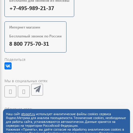
Бесплатно для звонков из Москвы
+7-495-989-21-37
Интернет магазин
Бесплатный звонок по России
8 800 775-70-31
Поделиться
Мы в социальных сетях
Обратная связь
Наш сайт
gtsport.ru
использует аналитические файлы cookies сервиса
Яндекс.Метрика для анализа посещаемости. Технические cookies, необходимые
для работы сайта, устанавливаются автоматически. Данные хранятся на
серверах на территории Российской Федерации.
Нажимая «Принять», вы даёте согласие на обработку аналитических cookies в