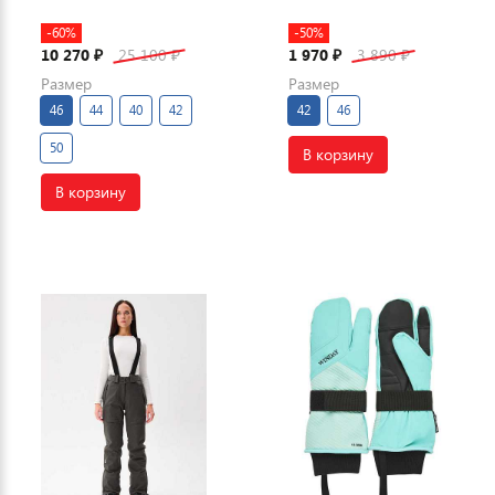
-60%
-50%
10 270
25 100
1 970
3 890
₽
₽
₽
₽
Размер
Размер
46
44
40
42
42
46
50
В корзину
В корзину