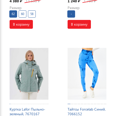
4 380
13 590
1 240
1 780
₽
₽
₽
₽
Размер
Размер
62
60
58
-
В корзину
В корзину
Куртка Lafor Пыльно-
Тайтсы Forcelab Синий,
зеленый, 7670167
7066152