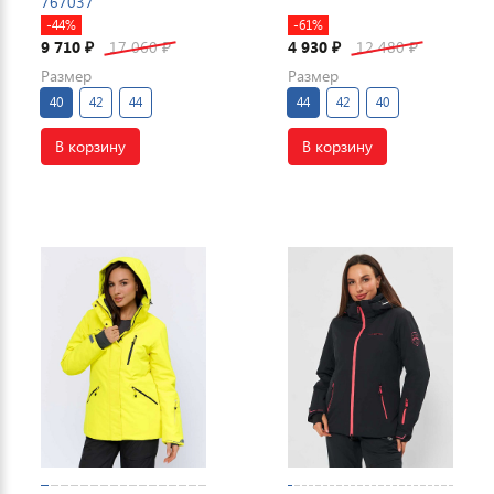
767037
-44%
-61%
9 710
17 060
4 930
12 480
₽
₽
₽
₽
Размер
Размер
40
42
44
44
42
40
В корзину
В корзину