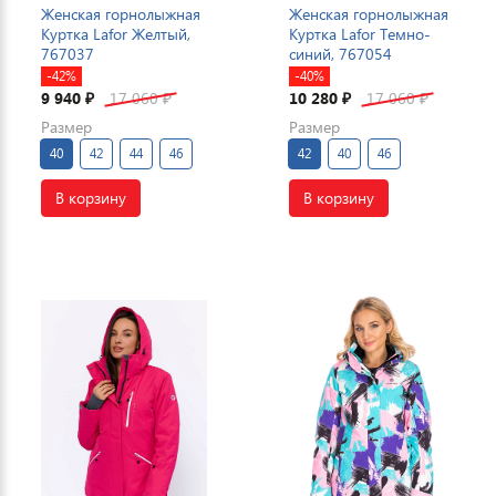
Женская горнолыжная
Женская горнолыжная
Куртка Lafor Желтый,
Куртка Lafor Темно-
767037
синий, 767054
-42%
-40%
9 940
17 060
10 280
17 060
₽
₽
₽
₽
Размер
Размер
40
42
44
46
42
40
46
В корзину
В корзину