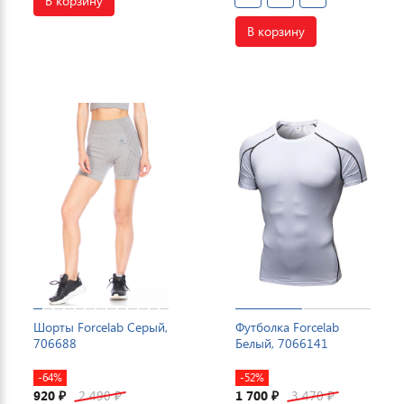
В корзину
В корзину
Шорты Forcelab Серый,
Футболка Forcelab
706688
Белый, 7066141
-64%
-52%
920
2 490
1 700
3 470
₽
₽
₽
₽