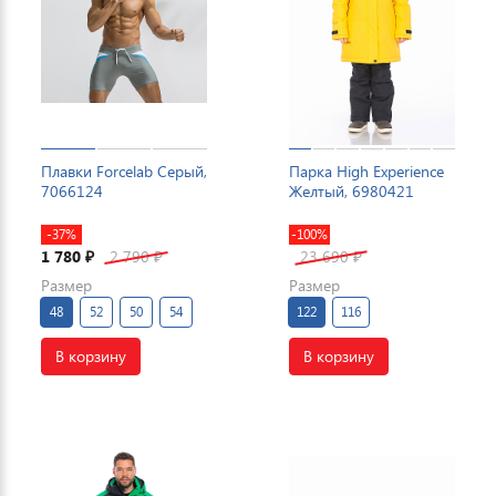
Плавки Forcelab Серый,
Парка High Experience
7066124
Желтый, 6980421
-37%
-100%
1 780
2 790
23 690
₽
₽
₽
Размер
Размер
48
52
50
54
122
116
В корзину
В корзину