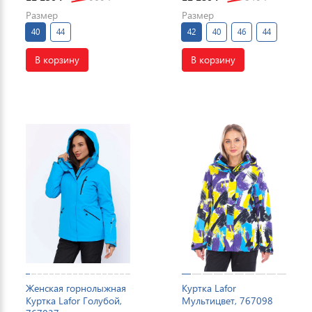
Размер
Размер
40
44
42
40
46
44
В корзину
В корзину
Женская горнолыжная
Куртка Lafor
Куртка Lafor Голубой,
Мультицвет, 767098