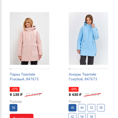
Парка Tisentele
Анорак Tisentele
Розовый, 847675
Голубой, 847673
-67%
-69%
9 130
27 410
8 430
26 460
₽
₽
₽
₽
Размер
Размер
56
46
44
52
58
42
54
56