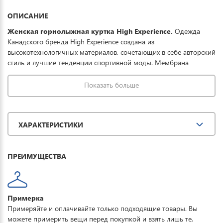
ОПИСАНИЕ
Женская
горнолыжная куртка High Experience.
Одежда
Канадского бренда High Experience создана из
высокотехнологичных материалов, сочетающих в себе авторский
стиль и лучшие тенденции спортивной моды. Мембрана
15000/15000 защищает от мокрого снега, порывистого ветра и
ледяного дождя, дополнительно ткань обработана
Показать больше
водоотталкивающей пропиткой, что в целом обеспечивает
полную защиту от всевозможных погодных условий при
необходимом комфорте. Тонкий и легкий
ХАРАКТЕРИСТИКИ
утеплитель выдерживает температурный режим до -40°.
Отличная модель для занятия зимними видами спорта и
прогулок.
ПРЕИМУЩЕСТВА
Примерка
Примеряйте и оплачивайте только подходящие товары. Вы
можете примерить вещи перед покупкой и взять лишь те,