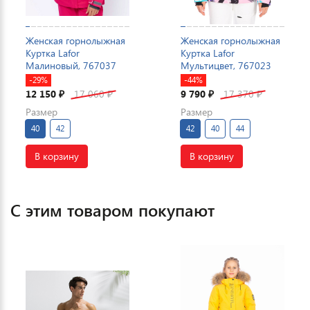
Женская горнолыжная
Женская горнолыжная
Куртка Lafor
Куртка Lafor
Малиновый, 767037
Мультицвет, 767023
-29%
-44%
12 150
17 060
9 790
17 370
₽
₽
₽
₽
Размер
Размер
40
42
42
40
44
В корзину
В корзину
С этим товаром покупают