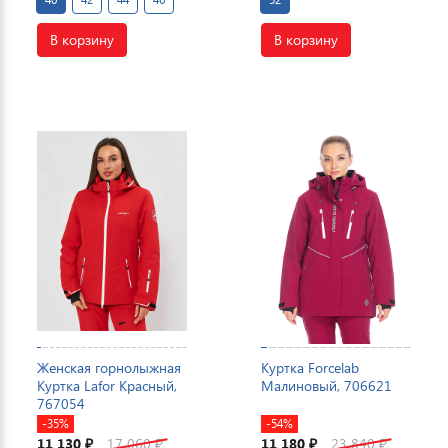
В корзину
В корзину
Женская горнолыжная
Куртка Forcelab
Куртка Lafor Красный,
Малиновый, 706621
767054
-35%
-54%
11 130
17 060
11 180
23 840
₽
₽
₽
₽