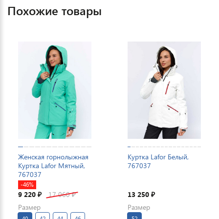
Похожие товары
Женская горнолыжная
Куртка Lafor Белый,
Куртка Lafor Мятный,
767037
767037
-46%
9 220
17 060
13 250
₽
₽
₽
Размер
Размер
40
42
44
46
52