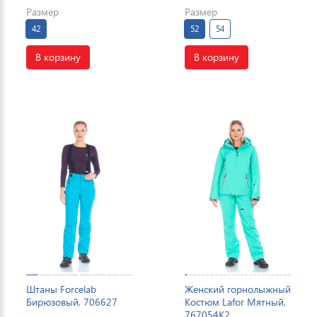
Размер
Размер
42
52
54
В корзину
В корзину
Штаны Forcelab
Женский горнолыжный
Бирюзовый, 706627
Костюм Lafor Мятный,
767054K2