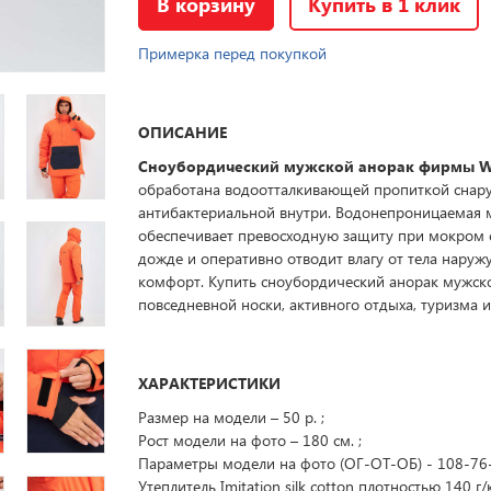
В корзину
Купить в 1 клик
Примерка перед покупкой
ОПИСАНИЕ
Сноубордический мужской анорак фирмы W
обработана водоотталкивающей пропиткой снар
антибактериальной внутри. Водонепроницаемая
обеспечивает превосходную защиту при мокром 
дожде и оперативно отводит влагу от тела наружу
комфорт. Купить сноубордический анорак мужск
повседневной носки, активного отдыха, туризма и
ХАРАКТЕРИСТИКИ
Размер на модели – 50 р. ;
Рост модели на фото – 180 см. ;
Параметры модели на фото (ОГ-ОТ-ОБ) - 108-76
Утеплитель Imitation silk cotton плотностью 140 г/