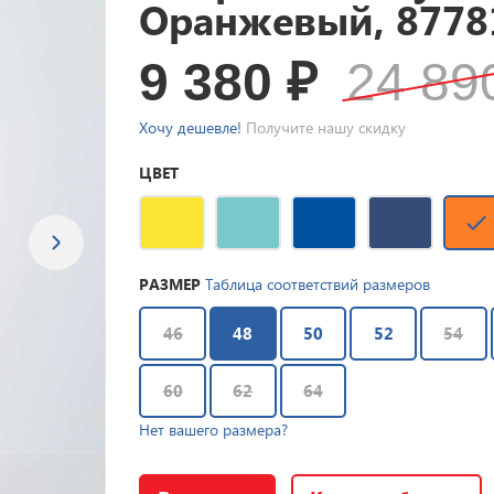
Оранжевый, 8778
9 380
₽
24 8
Хочу дешевле!
Получите нашу скидку
ЦВЕТ
РАЗМЕР
Таблица соответствий размеров
46
48
50
52
54
60
62
64
Нет вашего размера?