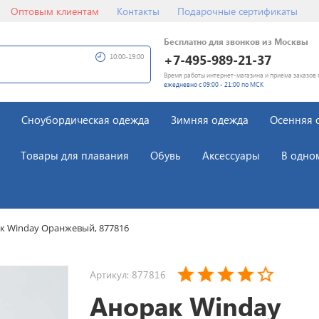
Оптовым клиентам
Контакты
Подарочные сертификаты
Бесплатно для звонков из Москвы
+7-495-989-21-37
10:00-19:00
Время работы интернет-магазина и приема заказов 
ежедневно с 09:00 - 21:00 по МСК
Сноубордическая одежда
Зимняя одежда
Осенняя 
Товары для плавания
Обувь
Аксессуары
В одно
к Winday Оранжевый, 877816
Артикул: 877816
Анорак Winday