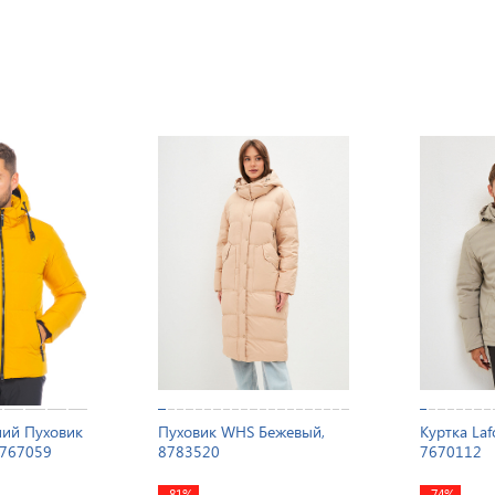
ий Пуховик
Пуховик WHS Бежевый,
Куртка Laf
 767059
8783520
7670112
-81%
-74%