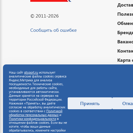
Достав
Полез
© 2011-2026
Обмен 
Сообщить об ошибке
Бренд
Вакан
Конта
Карта 
Подар
Наш сайт
gtsport.ru
использует
аналитические файлы cookies сервиса
Публи
Яндекс.Метрика для анализа
посещаемости. Технические cookies,
Полит
необходимые для работы сайта,
устанавливаются автоматически.
данны
Данные хранятся на серверах на
территории Российской Федерации.
Полит
Принять
Отка
Нажимая «Принять», вы даёте
согласие на обработку аналитических
cookies в соответствии с
Политикой
обработки персональных данных
и
Политики конфиденциальности
в
отношении файлов cookies. Если вы не
хотите, чтобы ваши данные
обрабатывались, измените настройки