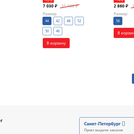
7 030
35 400
2 860
₽
₽
₽
Размер
Размер
44
42
48
52
56
50
46
В корзи
В корзину
г
Санкт-Петербург
Пункт выдачи заказов