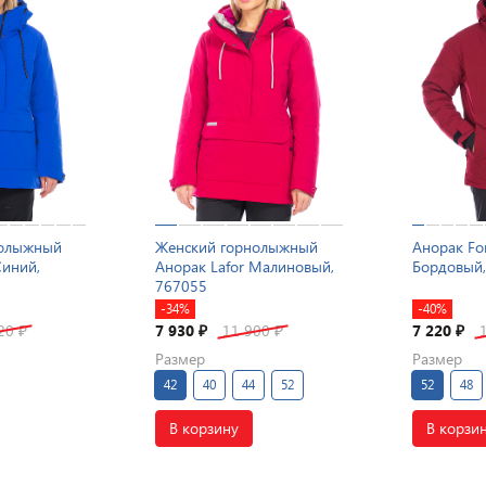
нолыжный
Женский горнолыжный
Анорак For
Синий,
Анорак Lafor Малиновый,
Бордовый,
767055
-34%
-40%
520
7 930
11 900
7 220
₽
₽
₽
₽
Размер
Размер
42
40
44
52
52
48
В корзину
В корзи