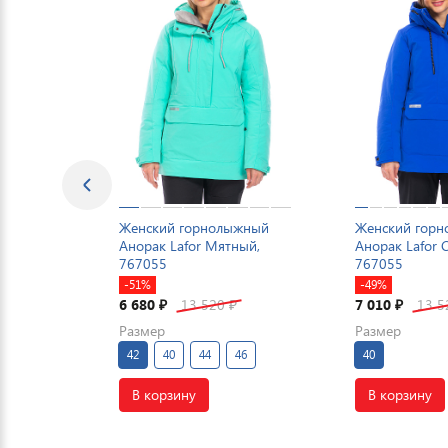
Женский горнолыжный
Женский гор
Анорак Lafor Мятный,
Анорак Lafor 
767055
767055
-51%
-49%
6 680
13 520
7 010
13 
₽
₽
₽
Размер
Размер
42
40
44
46
40
В корзину
В корзину