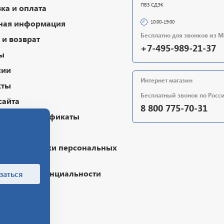
ПВЗ СДЭК
ка и оплата
ная информация
10:00-19:00
Бесплатно для звонков из 
и возврат
+7-495-989-21-37
ы
сии
Интернет магазин
кты
Бесплатный звонок по Росс
сайта
8 800 775-70-31
очные сертификаты
чная оферта
ика обработки персональных
х
ика конфиденциальности
заться