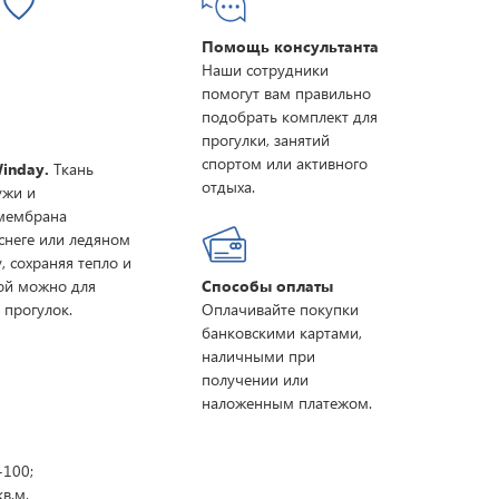
Помощь консультанта
Наши сотрудники
помогут вам правильно
подобрать комплект для
прогулки, занятий
спортом или активного
inday.
Ткань
отдыха.
ужи и
 мембрана
снеге или ледяном
, сохраняя тепло и
ой можно для
Способы оплаты
 прогулок.
Оплачивайте покупки
банковскими картами,
наличными при
получении или
наложенным платежом.
-100;
кв.м.