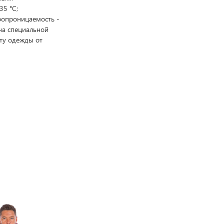
35 °C;
ропроницаемость -
на специальной
ту одежды от