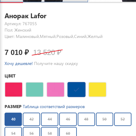
Анорак Lafor
Артикул: 767055
Пол: Женский
Цвет: Малиновый,Мятный,Розовый,Синий,Желтый
7 010
₽
13 520
₽
Хочу дешевле!
Получите нашу скидку
ЦВЕТ
РАЗМЕР
Таблица соответствий размеров
40
42
44
46
48
50
52
54
56
58
60