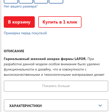
Нет вашего размера?
В корзину
Купить в 1 клик
Примерка перед покупкой
ОПИСАНИЕ
Горнолыжный женский анорак фирмы LAFOR.
При
разработке данной модели особое внимание было уделено
функциональности и дизайну, что в совокупности с
высококачественными и технологичными материалами делает
данную куртку отличным выбором для комфортного отдыха в
горах и на прогулке. Ткань обработана водоотталкивающей
Показать больше
пропиткой снаружи и антибактериальной -
внутри. Водонепроницаемая мембрана обеспечивает
превосходную защиту при мокром снеге или ледяном дожде и
ХАРАКТЕРИСТИКИ
оперативно отводит влагу от тела наружу, сохраняя тепло и
комфорт. Купить горнолыжный анорак женский LAFOR можно