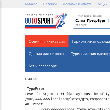
Каталог
Новинки
Доставка и оплата
Акции
Пункт выдачи заказов:
Санкт-Петербург
ПВЗ СДЭК
Осенняя ликвидация
Горнолыжная одежда
Одежда для фитнеса
Туристическая одежда
Бег и велоспорт
Главная
[TypeError] 

reset(): Argument #1 ($array) must be of ty
/var/www/www/local/templates/gts/components
#0: reset

	/var/www/www/local/templates/gts/components/itconstruct/catalog.element/.default/template.php:17
