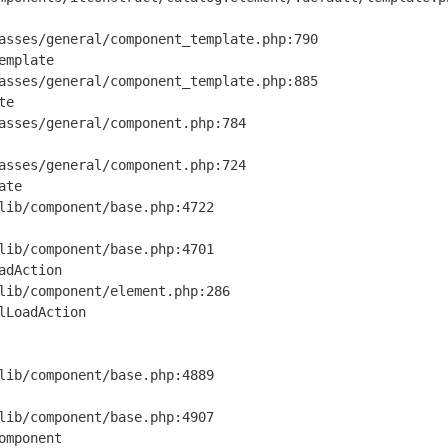
mplate

e

te

dAction

LoadAction

mponent
