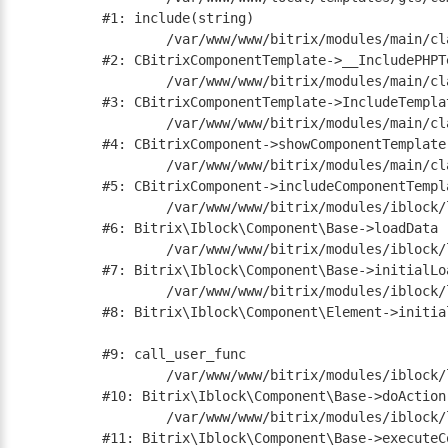
#1: include(string)

	/var/www/www/bitrix/modules/main/classes/general/component_template.php:790

#2: CBitrixComponentTemplate->__IncludePHPTe
	/var/www/www/bitrix/modules/main/classes/general/component_template.php:885

#3: CBitrixComponentTemplate->IncludeTemplat
	/var/www/www/bitrix/modules/main/classes/general/component.php:784

#4: CBitrixComponent->showComponentTemplate

	/var/www/www/bitrix/modules/main/classes/general/component.php:724

#5: CBitrixComponent->includeComponentTempla
	/var/www/www/bitrix/modules/iblock/lib/component/base.php:4722

#6: Bitrix\Iblock\Component\Base->loadData

	/var/www/www/bitrix/modules/iblock/lib/component/base.php:4701

#7: Bitrix\Iblock\Component\Base->initialLoa
	/var/www/www/bitrix/modules/iblock/lib/component/element.php:286

#8: Bitrix\Iblock\Component\Element->initial
#9: call_user_func

	/var/www/www/bitrix/modules/iblock/lib/component/base.php:4889

#10: Bitrix\Iblock\Component\Base->doAction

	/var/www/www/bitrix/modules/iblock/lib/component/base.php:4907

#11: Bitrix\Iblock\Component\Base->executeCo