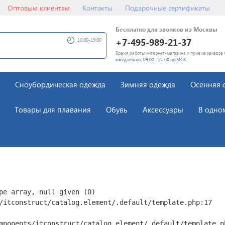
Оптовым клиентам
Контакты
Подарочные сертификаты
Бесплатно для звонков из Москвы
+7-495-989-21-37
10:00-19:00
Время работы интернет-магазина и приема заказов 
ежедневно с 09:00 - 21:00 по МСК
Сноубордическая одежда
Зимняя одежда
Осенняя 
Товары для плавания
Обувь
Аксессуары
В одно
pe array, null given (0)

/itconstruct/catalog.element/.default/template.php:17
