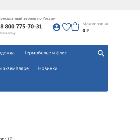
Бесплатный звонок по России
Моя корзина
8 800 775-70-31
0
0
₽
по телефону:
одежда
Термобелье и флис
м экземпляре
Новинки