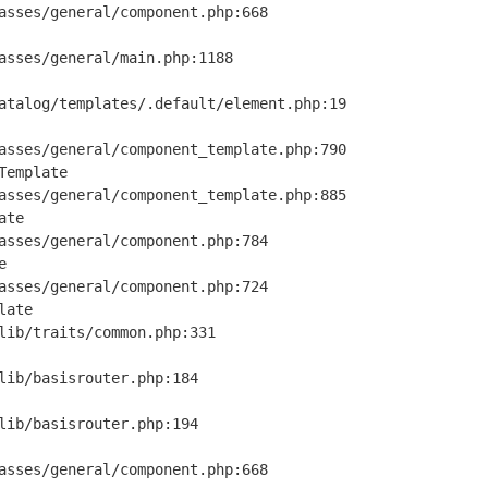
emplate

te



ate
