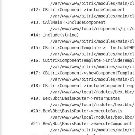
	/var/www/www/bitrix/modules/main/classes/general/component.php:668

#12: CBitrixComponent->includeComponent

	/var/www/www/bitrix/modules/main/classes/general/main.php:1188

#13: CAllMain->IncludeComponent

	/var/www/www/local/components/gts/catalog/templates/.default/element.php:19

#14: include(string)

	/var/www/www/bitrix/modules/main/classes/general/component_template.php:790

#15: CBitrixComponentTemplate->__IncludePHPT
	/var/www/www/bitrix/modules/main/classes/general/component_template.php:885

#16: CBitrixComponentTemplate->IncludeTempla
	/var/www/www/bitrix/modules/main/classes/general/component.php:784

#17: CBitrixComponent->showComponentTemplate
	/var/www/www/bitrix/modules/main/classes/general/component.php:724

#18: CBitrixComponent->includeComponentTempl
	/var/www/www/local/modules/bex.bbc/lib/traits/common.php:331

#19: Bex\Bbc\BasisRouter->returnDatas

	/var/www/www/local/modules/bex.bbc/lib/basisrouter.php:184

#20: Bex\Bbc\BasisRouter->executeBasis

	/var/www/www/local/modules/bex.bbc/lib/basisrouter.php:194

#21: Bex\Bbc\BasisRouter->executeComponent

	/var/www/www/bitrix/modules/main/classes/general/component.php:668
